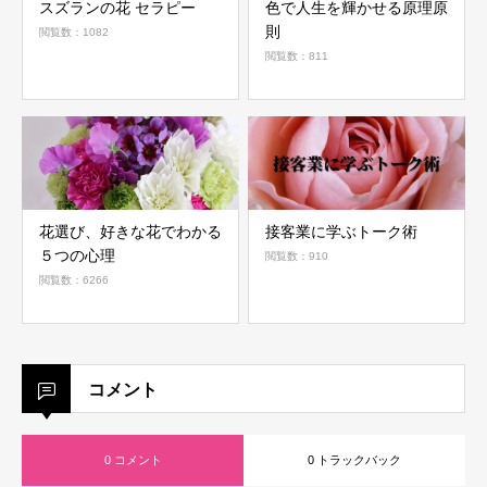
スズランの花 セラピー
色で人生を輝かせる原理原
則
閲覧数：1082
閲覧数：811
花選び、好きな花でわかる
接客業に学ぶトーク術
５つの心理
閲覧数：910
閲覧数：6266
コメント
0 コメント
0 トラックバック