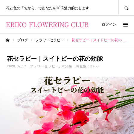
SEARCH
花と色の「ちから」であなたを10倍魅力的にします
ログイン
ブログ
フラワーセラピー
花セラピー｜スイトピーの花の効能
ホーム
花セラピー｜スイトピーの花の効能
2020.07.17
フラワーセラピー
未分類
閲覧数：2768