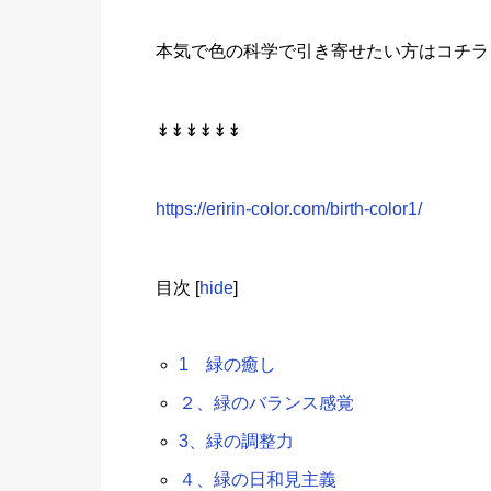
本気で色の科学で引き寄せたい方はコチラ
↡↡↡↡↡↡
https://eririn-color.com/birth-color1/
目次
[
hide
]
1 緑の癒し
２、緑のバランス感覚
3、緑の調整力
４、緑の日和見主義