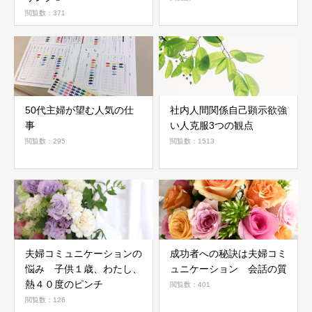
閲覧数：371
50代主婦が望む人気の仕
社内人間関係自己顕示欲強
事
い人克服3つの観点
閲覧数：295
閲覧数：1513
夫婦コミュニケーションの
成功者への秘訣は夫婦コミ
悩み 子供１歳、わたし、
ュニケーション 会話の質
熱４０度のピンチ
閲覧数：401
閲覧数：126