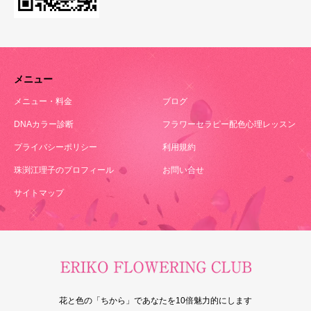
メニュー
メニュー・料金
ブログ
DNAカラー診断
フラワーセラピー配色心理レッスン
プライバシーポリシー
利用規約
珠渕江理子のプロフィール
お問い合せ
サイトマップ
花と色の「ちから」であなたを10倍魅力的にします