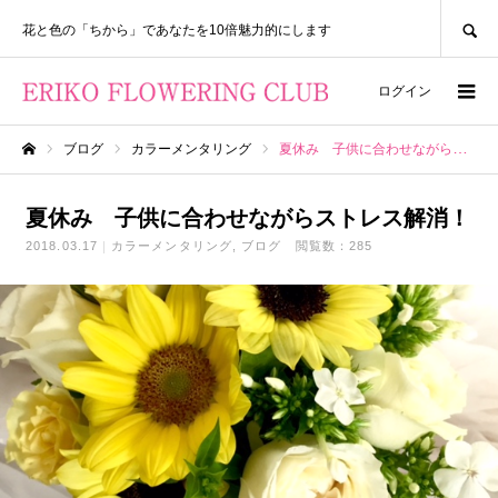
SEARCH
花と色の「ちから」であなたを10倍魅力的にします
ログイン
ブログ
カラーメンタリング
夏休み 子供に合わせながらストレス解消！
ホーム
夏休み 子供に合わせながらストレス解消！
2018.03.17
カラーメンタリング
ブログ
閲覧数：285