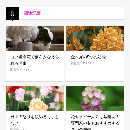
関連記事
白い紫陽花で夢をかなえら
金木犀の5つの効能
れる理由
閲覧数：23822
閲覧数：1542
日々の怒りを鎮めるおまじ
花セラピー人気は紫陽花！
ない
専門家の私もおすすめする
３つの理由
閲覧数：595