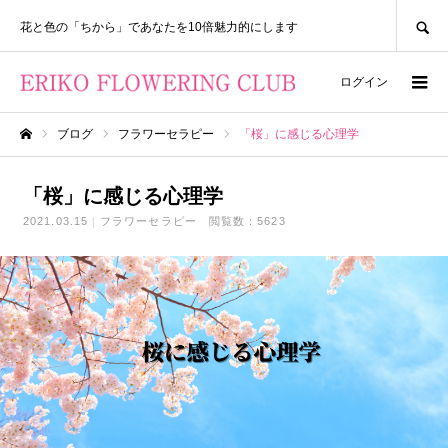
SEARCH
花と色の「ちから」であなたを10倍魅力的にします
ログイン
ブログ
フラワーセラピー
「桜」に感じる心理学
ホーム
「桜」に感じる心理学
2021.03.15
フラワーセラピー
閲覧数：5623