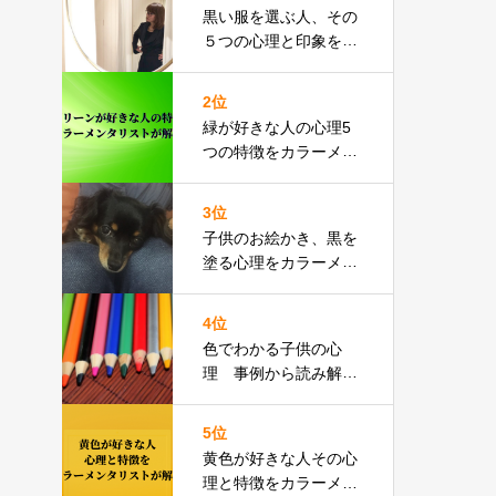
黒い服を選ぶ人、その
５つの心理と印象をカ
ラーメンタリストが解
説
2位
緑が好きな人の心理5
つの特徴をカラーメン
タリストが解説
3位
子供のお絵かき、黒を
塗る心理をカラーメン
タリストが解説
4位
色でわかる子供の心
理 事例から読み解く
５つのこと
5位
黄色が好きな人その心
理と特徴をカラーメン