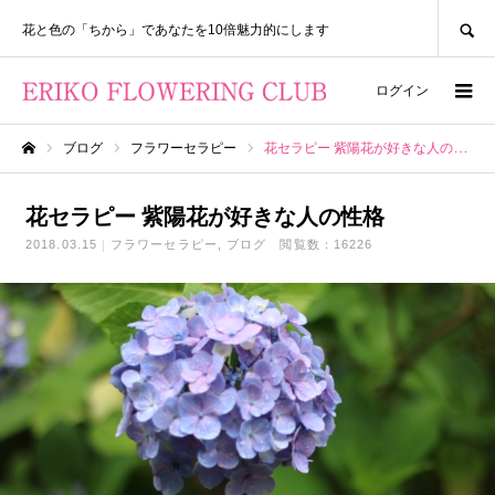
SEARCH
花と色の「ちから」であなたを10倍魅力的にします
ログイン
ブログ
フラワーセラピー
花セラピー 紫陽花が好きな人の性格
ホーム
花セラピー 紫陽花が好きな人の性格
2018.03.15
フラワーセラピー
ブログ
閲覧数：16226