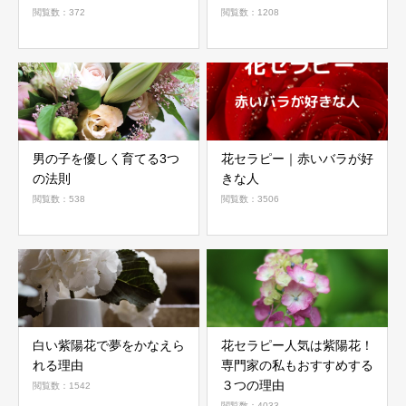
閲覧数：372
閲覧数：1208
男の子を優しく育てる3つ
花セラピー｜赤いバラが好
の法則
きな人
閲覧数：538
閲覧数：3506
白い紫陽花で夢をかなえら
花セラピー人気は紫陽花！
れる理由
専門家の私もおすすめする
３つの理由
閲覧数：1542
閲覧数：4033