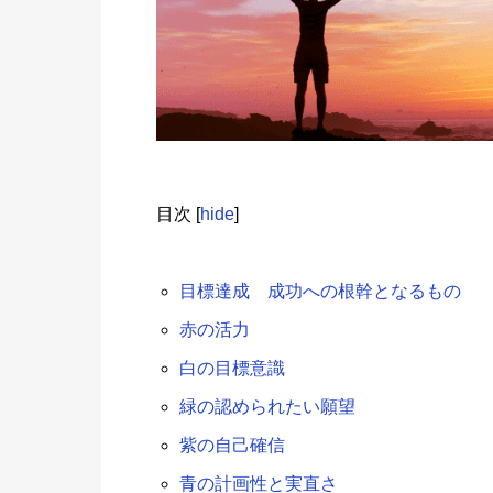
目次
[
hide
]
目標達成 成功への根幹となるもの
赤の活力
白の目標意識
緑の認められたい願望
紫の自己確信
青の計画性と実直さ