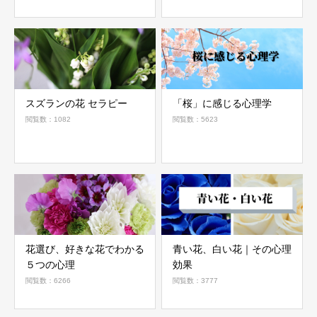
スズランの花 セラピー
「桜」に感じる心理学
閲覧数：1082
閲覧数：5623
花選び、好きな花でわかる
青い花、白い花｜その心理
５つの心理
効果
閲覧数：6266
閲覧数：3777