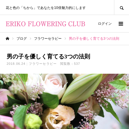
SEARCH
花と色の「ちから」であなたを10倍魅力的にします
ログイン
ブログ
フラワーセラピー
男の子を優しく育てる3つの法則
ホーム
男の子を優しく育てる3つの法則
2018.06.24
フラワーセラピー
閲覧数：537