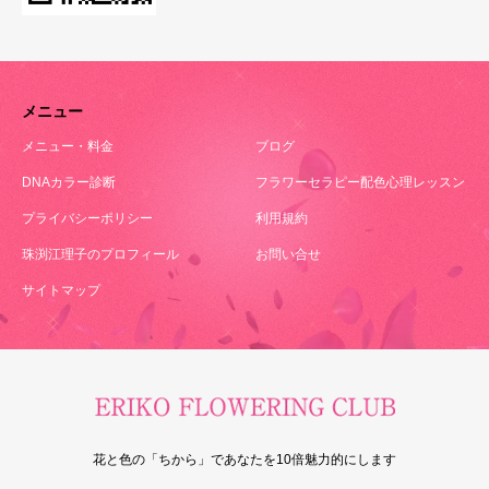
メニュー
メニュー・料金
ブログ
DNAカラー診断
フラワーセラピー配色心理レッスン
プライバシーポリシー
利用規約
珠渕江理子のプロフィール
お問い合せ
サイトマップ
花と色の「ちから」であなたを10倍魅力的にします